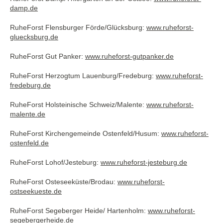
damp.de
RuheForst Flensburger Förde/Glücksburg:
www.ruheforst-
gluecksburg.de
RuheForst Gut Panker:
www.ruheforst-gutpanker.de
RuheForst Herzogtum Lauenburg/Fredeburg:
www.ruheforst-
fredeburg.de
RuheForst Holsteinische Schweiz/Malente:
www.ruheforst-
malente.de
RuheForst Kirchengemeinde Ostenfeld/Husum:
www.ruheforst-
ostenfeld.de
RuheForst Lohof/Jesteburg:
www.ruheforst-jesteburg.de
RuheForst Osteseeküste/Brodau:
www.ruheforst-
ostseekueste.de
RuheForst Segeberger Heide/ Hartenholm:
www.ruheforst-
segebergerheide.de